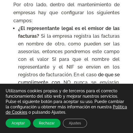
Por otro lado, dentro del mantenimiento de
empresas hay que configurar los siguientes
campos:
¿El representante legal es el emisor de las
facturas?
Si la empresa registra las facturas
en nombre de otro, como pueden ser las
asesorías, entonces pondremos este campo
con el valor SI para que el nombre del
representante y el NIF se envíen en los
registros de facturación. En el caso
de que se
cumplimente con
NO nunca se enviarán,
aunque estén rellenos.
Utilizamos cookies propias y de terceros para el correcto
funcionamiento del sitio web y mejorar nuestros servicios.
Pulse el siguiente botón para aceptar su uso. Puede cambiar
la configuración u obtener más información en nuestra
Política
de Cookies
o pulsando Ajustes.
Te llamamos
Aceptar
Rechazar
Ajustes