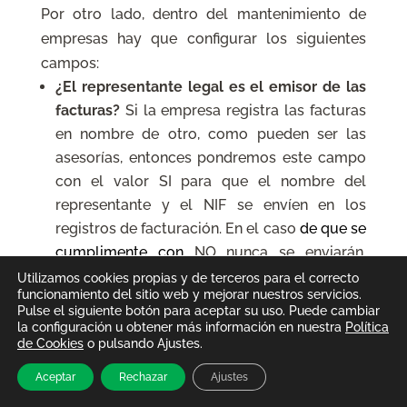
Por otro lado, dentro del mantenimiento de
empresas hay que configurar los siguientes
campos:
¿El representante legal es el emisor de las
facturas?
Si la empresa registra las facturas
en nombre de otro, como pueden ser las
asesorías, entonces pondremos este campo
con el valor SI para que el nombre del
representante y el NIF se envíen en los
registros de facturación. En el caso
de que se
cumplimente con
NO nunca se enviarán,
aunque estén rellenos.
Utilizamos cookies propias y de terceros para el correcto
funcionamiento del sitio web y mejorar nuestros servicios.
Pulse el siguiente botón para aceptar su uso. Puede cambiar
la configuración u obtener más información en nuestra
Política
de Cookies
o pulsando Ajustes.
Te llamamos
Aceptar
Rechazar
Ajustes