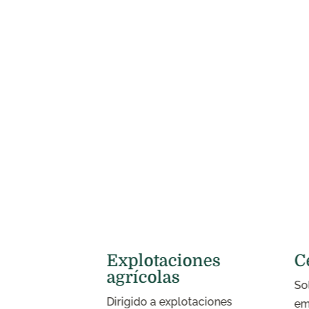
rios
Explotaciones
C
agrícolas
iva para
So
Dirigido a explotaciones
omercializan
em