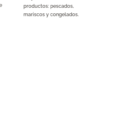
e
instaladoras 
productos: pescados,
mantenedora
mariscos y congelados.
de protecció
incendios, ex