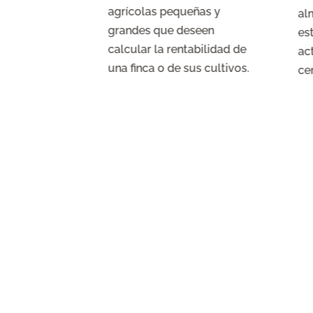
agrícolas pequeñas y
cios de
al
grandes que deseen
osanitarios
es
calcular la rentabilidad de
ac
una finca o de sus cultivos.
ce