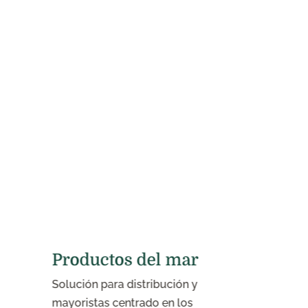
Productos del mar
Sistema 
incendi
Solución para distribución y
Dirigido a e
mayoristas centrado en los