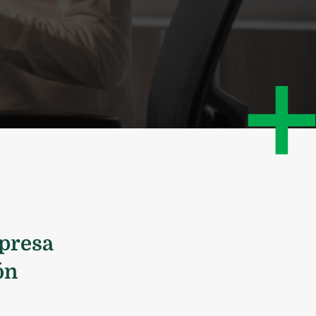
mpresa
ón