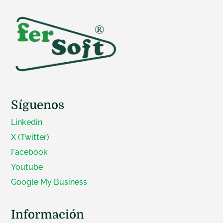
Síguenos
Software para funerarias y tanatorios:
Linkedin
todas sus funcionalidades y cómo
elegir el mejor para tu empresa
X (Twitter)
Facebook
Youtube
« Entradas más antiguas
Entradas siguientes »
Google My Business
Información