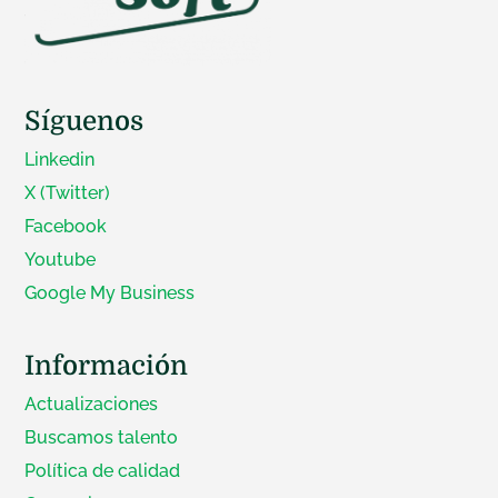
Síguenos
Linkedin
Cambios de Software para la
distribución y aplicación de
X (Twitter)
fitosanitarios
Facebook
Youtube
Google My Business
« Entradas más antiguas
Entradas siguientes »
Información
Actualizaciones
Buscamos talento
Política de calidad