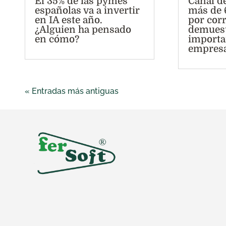
El 35% de las pymes
Canal d
españolas va a invertir
más de 
en IA este año.
por cor
¿Alguien ha pensado
demues
en cómo?
importa
empres
« Entradas más antiguas