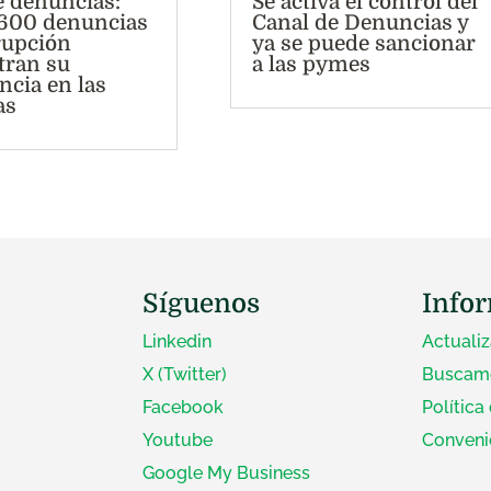
e denuncias:
Se activa el control del
600 denuncias
Canal de Denuncias y
rupción
ya se puede sancionar
tran su
a las pymes
ncia en las
as
Síguenos
Info
Linkedin
Actuali
X (Twitter)
Buscamo
Facebook
Política
Youtube
Conveni
Google My Business