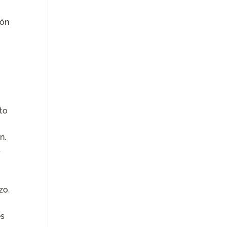
ión
to
n.
s
zo.
es